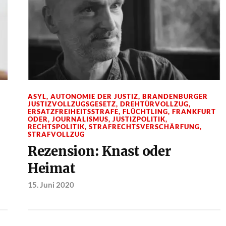
ASYL
,
AUTONOMIE DER JUSTIZ
,
BRANDENBURGER
JUSTIZVOLLZUGSGESETZ
,
DREHTÜRVOLLZUG
,
ERSATZFREIHEITSSTRAFE
,
FLÜCHTLING
,
FRANKFURT
ODER
,
JOURNALISMUS
,
JUSTIZPOLITIK
,
RECHTSPOLITIK
,
STRAFRECHTSVERSCHÄRFUNG
,
STRAFVOLLZUG
Rezension: Knast oder
Heimat
15. Juni 2020