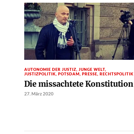
AUTONOMIE DER JUSTIZ
,
JUNGE WELT
,
JUSTIZPOLITIK
,
POTSDAM
,
PRESSE
,
RECHTSPOLITIK
Die missachtete Konstitution
27. März 2020