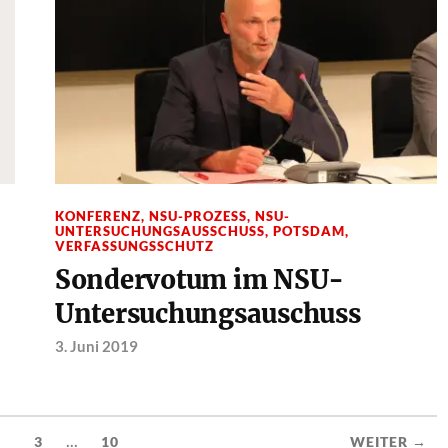
KONFERENZ
,
NSU-PROZESS
,
NSU-
UNTERSUCHUNGSAUSSCHUSS
,
POTSDAM
,
VERFASSUNGSSCHUTZ
Sondervotum im NSU-
Untersuchungsauschuss
3. Juni 2019
...
2
3
10
WEITER →