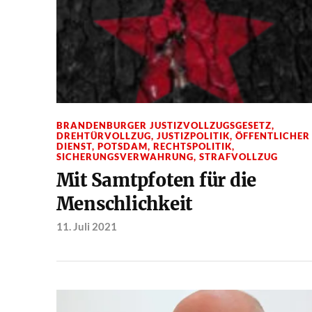
BRANDENBURGER JUSTIZVOLLZUGSGESETZ
,
DREHTÜRVOLLZUG
,
JUSTIZPOLITIK
,
ÖFFENTLICHER
DIENST
,
POTSDAM
,
RECHTSPOLITIK
,
SICHERUNGSVERWAHRUNG
,
STRAFVOLLZUG
Mit Samtpfoten für die
Menschlichkeit
11. Juli 2021