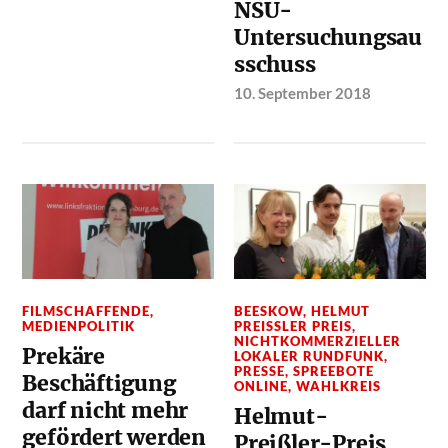
NSU-
Untersuchungsau
sschuss
10. September 2018
FILMSCHAFFENDE
,
BEESKOW
,
HELMUT
MEDIENPOLITIK
PREISSLER PREIS
,
NICHTKOMMERZIELLER
Prekäre
LOKALER RUNDFUNK
,
PRESSE
,
SPREEBOTE
Beschäftigung
ONLINE
,
WAHLKREIS
darf nicht mehr
Helmut-
gefördert werden
Preißler-Preis