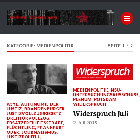
KATEGORIE:
MEDIENPOLITIK
SEITE 1
/
2
MEDIENPOLITIK
,
NSU-
UNTERSUCHUNGSAUSSCHUSS
PLENUM
,
POTSDAM
,
WIDERSPRUCH
ASYL
,
AUTONOMIE DER
JUSTIZ
,
BRANDENBURGER
Widerspruch Juli
JUSTIZVOLLZUGSGESETZ
,
DREHTÜRVOLLZUG
,
2. Juli 2019
ERSATZFREIHEITSSTRAFE
,
FLÜCHTLING
,
FRANKFURT
ODER
,
JOURNALISMUS
,
JUSTIZPOLITIK
,