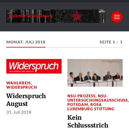
MONAT:
JULI 2018
SEITE 1
/
1
WAHLKREIS
,
WIDERSPRUCH
Widerspruch
NSU-PROZESS
,
NSU-
UNTERSUCHUNGSAUSSCHUSS
August
POTSDAM
,
ROSA
LUXEMBURG STIFTUNG
31. Juli 2018
Kein
Schlussstrich