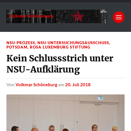
NSU-PROZESS
,
NSU-UNTERSUCHUNGSAUSSCHUSS
,
POTSDAM
,
ROSA LUXEMBURG STIFTUNG
Kein Schlussstrich unter
NSU-Aufklärung
von
Volkmar Schöneburg
am
20. Juli 2018