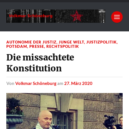
AUTONOMIE DER JUSTIZ
,
JUNGE WELT
,
JUSTIZPOLITIK
,
POTSDAM
,
PRESSE
,
RECHTSPOLITIK
Die missachtete
Konstitution
von
Volkmar Schöneburg
am
27. März 2020