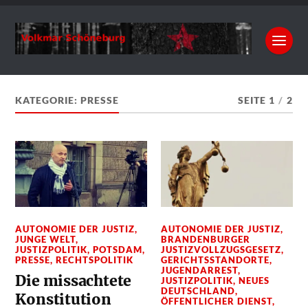
KATEGORIE:
PRESSE
SEITE 1
/
2
AUTONOMIE DER JUSTIZ
,
AUTONOMIE DER JUSTIZ
,
JUNGE WELT
,
BRANDENBURGER
JUSTIZPOLITIK
,
POTSDAM
,
JUSTIZVOLLZUGSGESETZ
,
PRESSE
,
RECHTSPOLITIK
GERICHTSSTANDORTE
,
JUGENDARREST
,
Die missachtete
JUSTIZPOLITIK
,
NEUES
DEUTSCHLAND
,
Konstitution
ÖFFENTLICHER DIENST
,