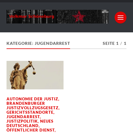
KATEGORIE:
JUGENDARREST
SEITE 1
/
1
AUTONOMIE DER JUSTIZ
,
BRANDENBURGER
JUSTIZVOLLZUGSGESETZ
,
GERICHTSSTANDORTE
,
JUGENDARREST
,
JUSTIZPOLITIK
,
NEUES
DEUTSCHLAND
,
ÖFFENTLICHER DIENST
,