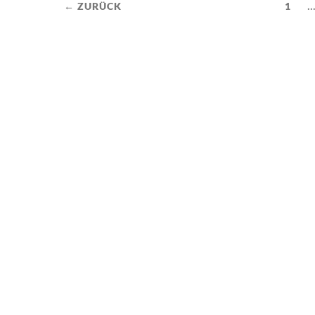
..
← ZURÜCK
1