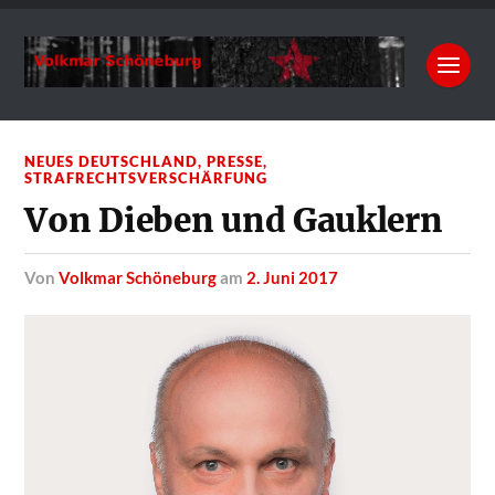
NEUES DEUTSCHLAND
,
PRESSE
,
STRAFRECHTSVERSCHÄRFUNG
Von Dieben und Gauklern
von
Volkmar Schöneburg
am
2. Juni 2017