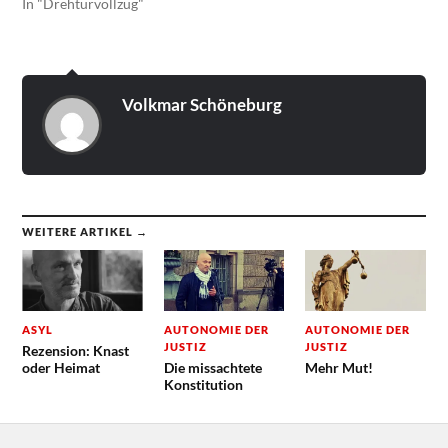
In "Drehtürvollzug"
Volkmar Schöneburg
WEITERE ARTIKEL →
ASYL
AUTONOMIE DER
AUTONOMIE DER
JUSTIZ
JUSTIZ
Rezension: Knast
oder Heimat
Die missachtete
Mehr Mut!
Konstitution