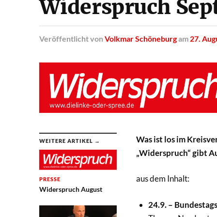
Widerspruch Sep
Veröffentlicht
von
Volkmar Schöneburg
am
27. Aug
Was ist los im Kreisv
WEITERE ARTIKEL →
„Widerspruch“ gibt A
aus dem Inhalt:
PRESSE
Widerspruch August
24.9. – Bundestag