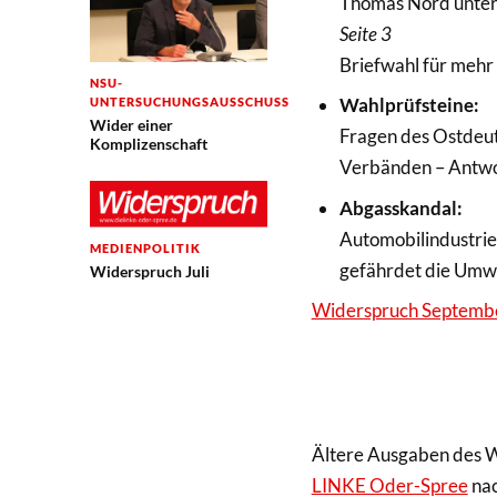
Thomas Nord unter
Seite 3
Briefwahl für mehr
NSU-
Wahlprüfsteine:
UNTERSUCHUNGSAUSSCHUSS
Wider einer
Fragen des Ostdeu
Komplizenschaft
Verbänden – Antw
Abgasskandal:
Automobilindustrie
MEDIENPOLITIK
gefährdet die Umw
Widerspruch Juli
Widerspruch Septemb
Ältere Ausgaben des 
LINKE Oder-Spree
nac