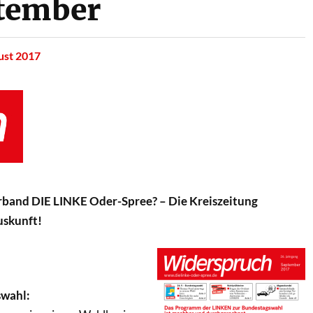
tember
ust 2017
erband DIE LINKE Oder-Spree? – Die Kreiszeitung
uskunft!
swahl: