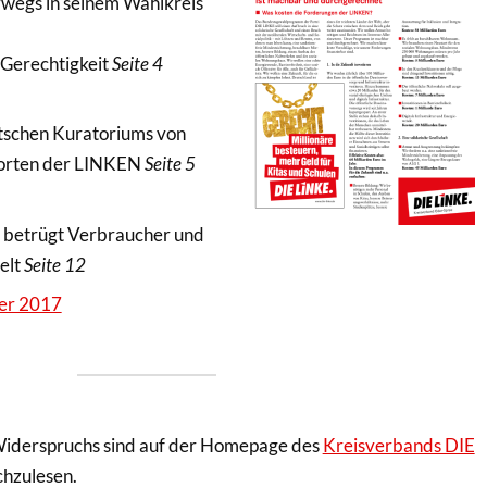
wegs in seinem Wahlkreis
 Gerechtigkeit
Seite 4
tschen Kuratoriums von
orten der LINKEN
Seite 5
 betrügt Verbraucher und
elt
Seite 12
er 2017
Widerspruchs sind auf der Homepage des
Kreisverbands DIE
hzulesen.