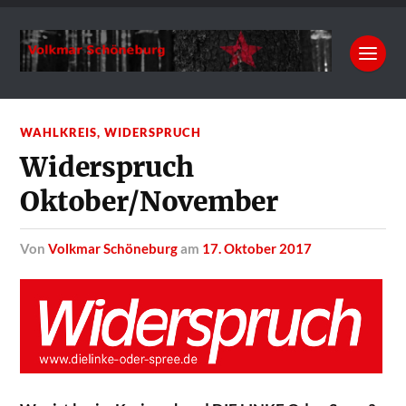
WAHLKREIS
,
WIDERSPRUCH
Widerspruch
Oktober/November
von
Volkmar Schöneburg
am
17. Oktober 2017