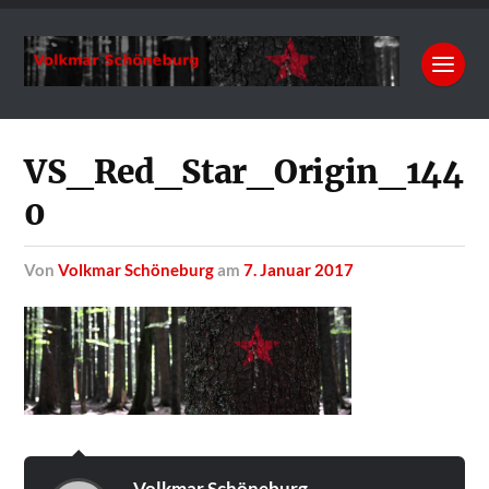
VS_Red_Star_Origin_144
0
von
Volkmar Schöneburg
am
7. Januar 2017
Volkmar Schöneburg