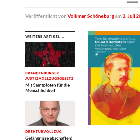
Veröffentlicht
von
Volkmar Schöneburg
am
2. Juli 
WEITERE ARTIKEL →
BRANDENBURGER
JUSTIZVOLLZUGSGESETZ
Mit Samtpfoten für die
Menschlichkeit
DREHTÜRVOLLZUG
Gefängnisse abschaffen!