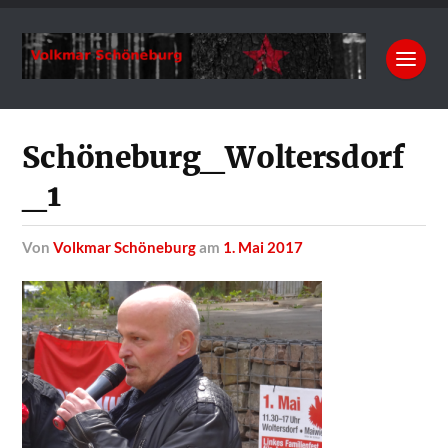
Schöneburg_Woltersdorf
_1
von
Volkmar Schöneburg
am
1. Mai 2017