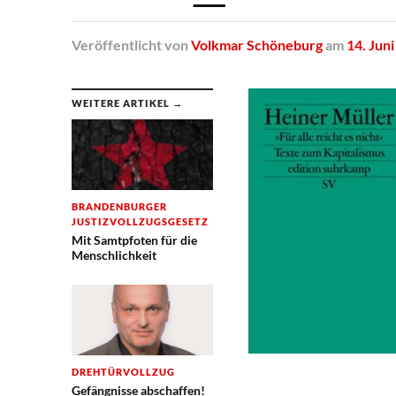
Veröffentlicht
von
Volkmar Schöneburg
am
14. Jun
WEITERE ARTIKEL →
BRANDENBURGER
JUSTIZVOLLZUGSGESETZ
Mit Samtpfoten für die
Menschlichkeit
DREHTÜRVOLLZUG
Gefängnisse abschaffen!