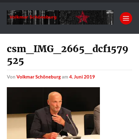
csm_IMG_2665_dcf1579
525
von
Volkmar Schöneburg
am
4. Juni 2019