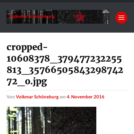
cropped-
10608378_379477232255
813_35766505843298742
72_o.jpg
von
Volkmar Schöneburg
am
4. November 2016