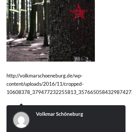
http://volkmarschoeneburg.de/wp-
content/uploads/2016/11/cropped-
10608378_379477232255813_3576650584329874272
Volkmar Schöneburg