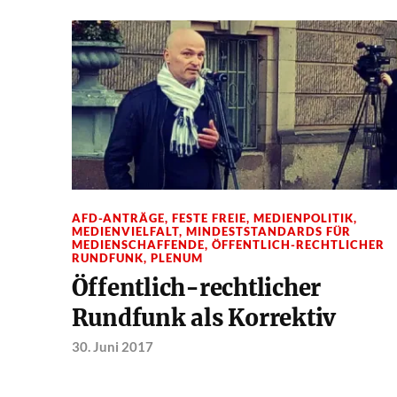
AFD-ANTRÄGE
,
FESTE FREIE
,
MEDIENPOLITIK
,
MEDIENVIELFALT
,
MINDESTSTANDARDS FÜR
MEDIENSCHAFFENDE
,
ÖFFENTLICH-RECHTLICHER
RUNDFUNK
,
PLENUM
Öffentlich-rechtlicher
Rundfunk als Korrektiv
30. Juni 2017